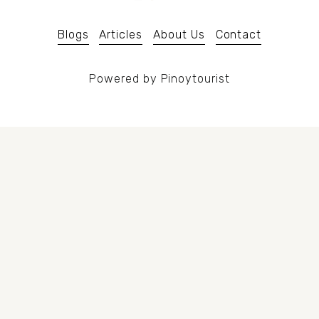
i
o
Blogs
Articles
About Us
Contact
u
s
Powered by Pinoytourist