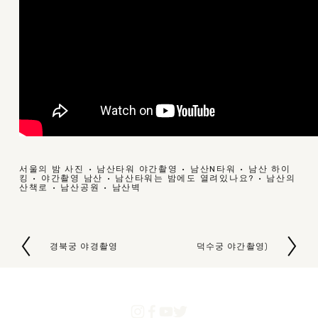
서울의 밤 사진
남산타워 야간촬영
남산N타워
남산 하이
킹
야간촬영 남산
남산타워는 밤에도 열려있나요?
남산의
산책로
남산공원
남산벽
경북궁 야경촬영
덕수궁 야간촬영)
P
N
r
e
e
x
v
t